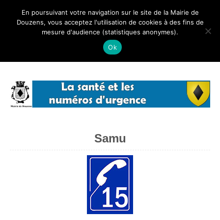
Mairie de Douzens
En poursuivant votre navigation sur le site de la Mairie de
Douzens, vous acceptez l'utilisation de cookies à des fins de
mesure d'audience (statistiques anonymes).
ACCUEIL
Ok
Vous êtes ici :
Mairie de Douzens
/
Santé
INFOS LOCALES
INFOS ADMINISTRATIVES
NOTRE HISTOIRE
PHOTOS
Samu
PRESSE