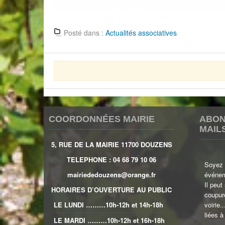
Posté dans :
Actualités associatives
COORDONNÉES MAIRIE
ABON
MAIL
5, RUE DE LA MAIRIE 11700 DOUZENS
TELEPHONE : 04 68 79 10 06
Soyez a
mairiededouzens@orange.fr
événem
Il peut
HORAIRES D’OUVERTURE AU PUBLIC
coupure
LE LUNDI ………10h-12h et 14h-18h
voirie.
liées à
LE MARDI ………10h-12h et 16h-18h