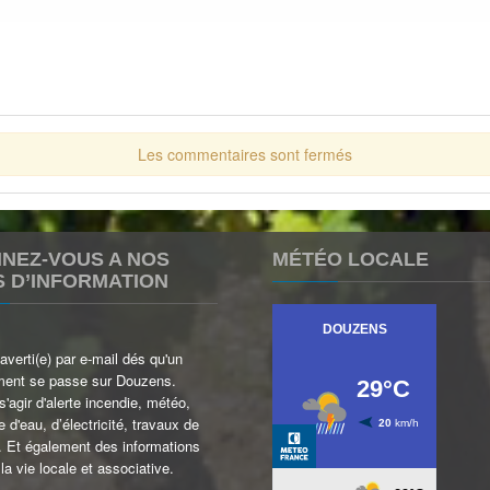
Les commentaires sont fermés
NEZ-VOUS A NOS
MÉTÉO LOCALE
S D’INFORMATION
verti(e) par e-mail dés qu'un
ent se passe sur Douzens.
 s'agir d'alerte incendie, météo,
 d'eau, d’électricité, travaux de
.. Et également des informations
 la vie locale et associative.