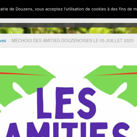
Mairie de Douzens, vous acceptez l'utilisation de cookies à des fins de
UEIL
INFOS LOCALES
INFOS ADMINISTRATIVES
NO
e
ives
/
MECHOUI DES AMITIES DOUZENOISES LE 05 JUILLET 2025